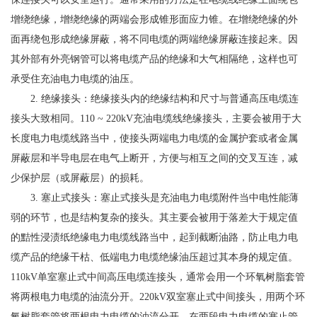
增绕绝缘，增绕绝缘的两端会形成锥形面应力锥。在增绕绝缘的外
面再绕包形成绝缘屏蔽，将不同电缆的两端绝缘屏蔽连接起来。因
其外部有外亮钢管可以将电缆产品的绝缘和大气相隔绝，这样也可
承受住充油电力电缆的油压。
2. 绝缘接头：绝缘接头内的绝缘结构和尺寸与普通高压电缆连
接头大致相同。110 ~ 220kV充油电缆线绝缘接头，主要会被用于大
长度电力电缆线路当中，使接头两端电力电缆的金属护套或者金属
屏蔽层和半导电层在电气上断开，方便与相互之间的交叉互连，减
少保护层（或屏蔽层）的损耗。
3. 塞止式接头：塞止式接头是充油电力电缆附件当中电性能薄
弱的环节，也是结构复杂的接头。其主要会被用于落差大于规定值
的黠性浸渍纸绝缘电力电缆线路当中，起到截断油路，防止电力电
缆产品的绝缘干枯、低端电力电缆绝缘油压超过其本身的规定值。
110kV单室塞止式中间高压电缆连接头，通常会用一个环氧树脂套管
将两根电力电缆的油流分开。220kV双室塞止式中间接头，用两个环
氧树脂套管将两根电力电缆的油流分开，在两段电力电缆的塞止管