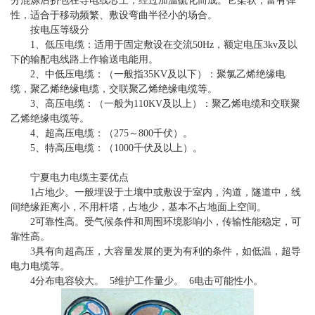
分混炼后挤包在导电线芯上，经过加温硫化而成。它柔软，富有弹
性，适合于移动频繁、敷设弯曲半径小的场合。
按电压等级分
1、低压电缆：适用于固定敷设在交流50Hz，额定电压3kv及以
下的输配电线路上作输送电能用。
2、中低压电缆：（一般指35KV及以下）：聚氯乙烯绝缘电
缆，聚乙烯绝缘电缆，交联聚乙烯绝缘电缆等。
3、高压电缆：（一般为110KV及以上）：聚乙烯电缆和交联聚
乙烯绝缘电缆等。
4、超高压电缆：（275～800千伏）。
5、特高压电缆：（1000千伏及以上）。
宁夏电力电缆
主要优点
1占地少。一般埋设于土壤中或敷设于室内，沟道，隧道中，线
间绝缘距离小，不用杆塔，占地少，基本不占地面上空间。
2可靠性高。受气候条件和周围环境影响小，传输性能稳定，可
靠性高。
3具有向超高压，大容量发展的更为有利的条件，如低温，超导
电力电缆等。
4分布电容较大。 5维护工作量少。 6电击可能性小。