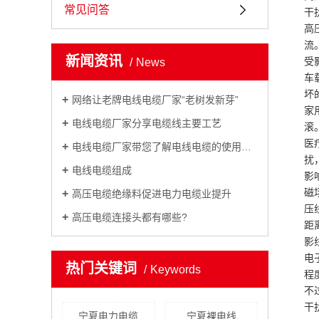
常见问答
干
高
流
新闻资讯
受
News
车
坏
网络让老牌电线电缆厂家“老树发新芽”
家
电线电缆厂家分享电缆线主要工艺
滚
医
电线电缆厂家带您了解电线电缆的使用场所
扰
电线电缆组成
影
磁
高压电缆绝缘料促进电力电缆业提升
压
高压电缆连接头都有哪些?
距
影
电
热门关键词
Keywords
程
不
干
宁夏电力电缆
宁夏裸电线