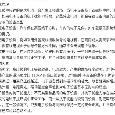
高压交联电缆
扰原理
压线中传输的是大电流，会产生工频磁场。当电子设备处于该磁场中时，
布电缆
。如果电子设备的抗干扰能力较弱，这些感应电流可能会导致设备内部的
影响的设备类型
电线
载电子设备：汽车停在高压线下方时，车内的电子元件，如车载娱乐系统
的情况。
用电子设备：例如采用外置天线接收信号的电视机，在阴雨或大雾天靠近
。但有线电视由于信号传输方式不同，通常不会出现这个现象。
疗电子设备：在医院等场所，如果附近有高压线，一些对电磁干扰敏感的
，影响其测量精度和正常工作，甚至可能对患者的生命安全造成威胁。
响因素
场强度：高压线的电压等级越高、电流越大，产生的磁场强度越强，对电子设
线产生的磁场强度比 110kV 的高压线更强，对周围电子设备的潜在干扰
离远近：距离高压线越近，电子设备受到的磁场影响越大。随着距离的增
线外侧一定距离处，磁场强度会降低到对电子设备基本无影响的程度。
子设备的抗干扰能力：不同类型和品牌的电子设备，其抗干扰能力存在差
度的电磁干扰环境中正常工作；而一些抗干扰能力较弱的设备，则更容易
过，在一般情况下，只要电子设备与高压线保持一定的安全距离，并且设
扰通常可以忽略不计。