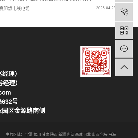
夏阻燃电线电缆
2026-04-28
（赵经理）
谷经理）
com
632号
业园区金源路南侧
主营区域：
宁夏
银川
甘肃
陕西
新疆
内蒙
西藏
河北
山西
包头
乌海