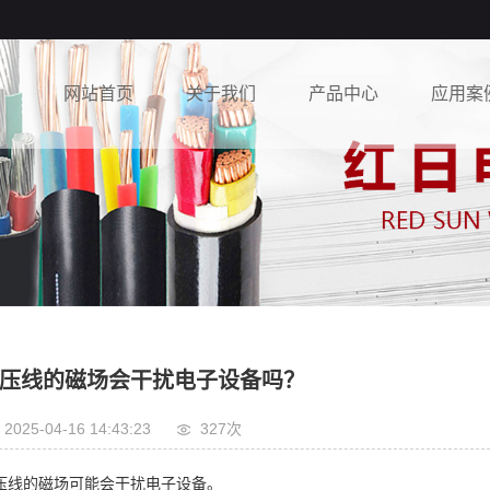
网站首页
关于我们
产品中心
应用案
公司简介
电力电缆
工程案
营业执照
高压电缆
厂房设备
低压电缆
橡套电缆
控制电缆
压线的磁场会干扰电子设备吗？
铝合金电缆
防火电缆
2025-04-16 14:43:23
327次
预分支电缆
压线的磁场可能会干扰电子设备。