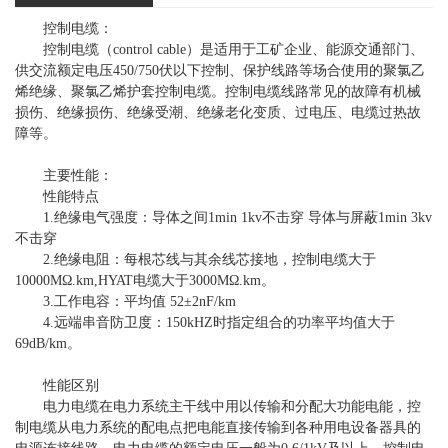
控制电缆：
控制电缆（control cable）是适用于工矿企业、能源交通部门、
供交流额定电压450/750伏以下控制、保护线路等场合使用的聚氯乙
烯绝缘、聚氯乙烯护套控制电缆。控制电缆线路常见的故障有机械
损伤、绝缘损伤、绝缘受潮、绝缘老化变质、过电压、电缆过热故
障等。
主要性能：
性能特点
1.绝缘电气强度：导体之间1min 1kv不击穿 导体与屏蔽1min 3kv
不击穿
2.绝缘电阻：每根芯线与其余线芯接地，控制电缆大于
10000MΩ.km,HYAT电缆大于3000MΩ.km。
3.工作电容：平均值 52±2nF/km
4.远端串音防卫度：150kHZ时指定组合的功率平均值大于
69dB/km。
性能区别
电力电缆在电力系统主干线中用以传输和分配大功能电能，控
制电缆从电力系统的配电点把电能直接传输到各种用电设备器具的