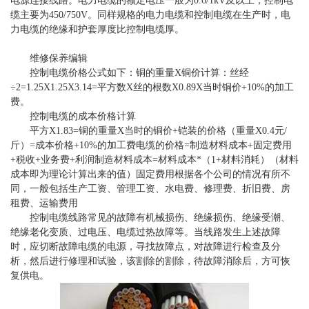
电源连接线路。电力电缆的额定电压一般为0.6/1kV及以上，控制电
缆主要为450/750V。同样规格的电力电缆和控制电缆在生产时，电
力电缆的绝缘和护套厚度比控制电缆厚。
维修保养编辑
控制电缆价格公式如下：铜的重量X铜价计算：丝经
÷2=1.25X1.25X3.14=平方数X丝的根数X0.89X当时铜价+10%的加工
费。
控制电缆的成本价格计算
平方X1.83=铜的重量X当时的铜价+铠装的价格（重量X0.4元/
斤）=成本价格+10%的加工费电缆的价格=制造材料成本+固定费用
+税收+业务费+利润制造材料成本=材料成本*（1+材料消耗）（材料
成本即为理论计算出来的值）固定费用根据各个公司的情况有所不
同，一般包括生产工资、管理工资、水电费、修理费、折旧费、房
租费、运输费用
控制电缆线路常见的故障有机械损伤、绝缘损伤、绝缘受潮、
绝缘老化变质、过电压、电缆过热故障等。当线路发生上述故障
时，应切断故障电缆的电源，寻找故障点，对故障进行检查及分
析，然后进行修理和试验，该割除的割除，待故障消除后，方可恢
复供电。