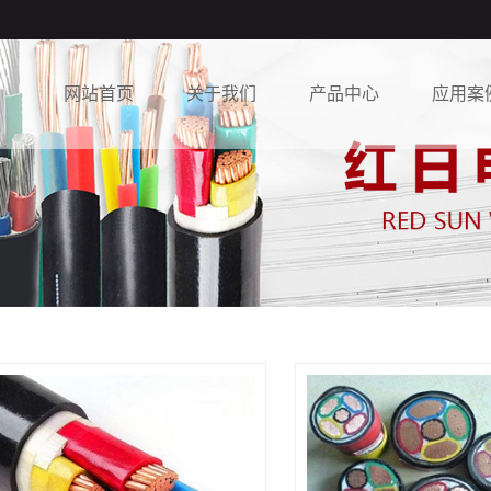
网站首页
关于我们
产品中心
应用案
公司简介
银川电力电缆
工程案
营业执照
银川高压电缆
厂房设备
银川低压电缆
银川橡套电缆
银川控制电缆
银川铝合金电缆
银川防火电缆
银川预分支电缆