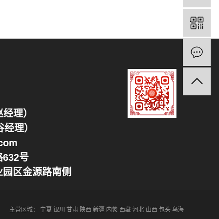
（赵经理）
谷经理）
com
632号
业园区金源路南侧
主营区域：
宁夏
银川
甘肃
陕西
新疆
内蒙
西藏
河北
山西
包头
乌海